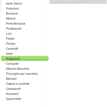
Serie Sterzo
Protezioni
Borracce
Attrezzi
Porta Borracce
Portapacchi
Luci
Pedali
Pompe
Cavalletti
Selle
Reggisella
Computer
Attacchi Manubrio
Prolunghe per manubrio
Manubri
Catene e lucchetti
Campanelli
Accessori
Specchietto