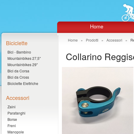
Home
Home
»
Prodotti
»
Accessori
»
Re
Biciclette
Bici - Bambino
Collarino Reggi
Mountainbikes 27,5"
Mountainbikes 29"
Bici da Corsa
Bici da Cross
Biciclette Elettriche
Accessori
Zaini
Parafanghi
Borse
Freni
Manopole