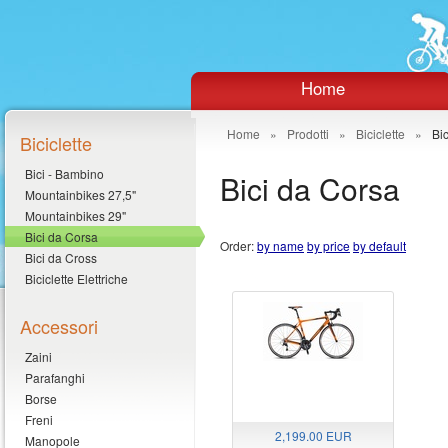
Home
Home
»
Prodotti
»
Biciclette
»
Bi
Biciclette
Bici - Bambino
Bici da Corsa
Mountainbikes 27,5"
Mountainbikes 29"
Bici da Corsa
Order:
by name
by price
by default
Bici da Cross
Biciclette Elettriche
Accessori
Zaini
Parafanghi
Borse
Freni
2,199.00 EUR
Manopole